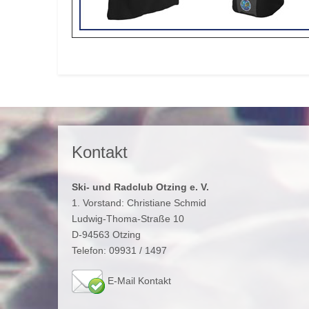
Vorheriger Beitrag: Über uns
Zurück
Kontakt
Ski- und Radclub Otzing e. V.
1. Vorstand: Christiane Schmid
Ludwig-Thoma-Straße 10
D-94563 Otzing
Telefon: 09931 / 1497
E-Mail Kontakt