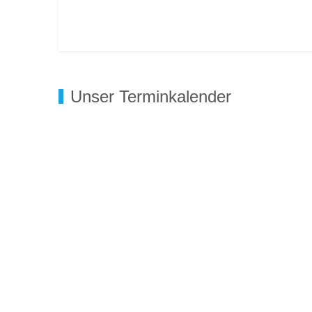
Vorheriger Beitrag: Programm
Zurück
Unser Terminkalender