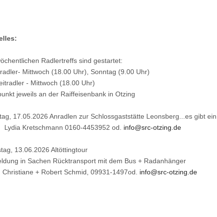
elles:
öchentlichen Radlertreffs sind gestartet:
adler- Mittwoch (18.00 Uhr), Sonntag (9.00 Uhr)
eitradler - Mittwoch (18.00 Uhr)
punkt jeweils an der Raiffeisenbank in Otzing
ag, 17.05.2026 Anradlen zur Schlossgaststätte Leonsberg...es gibt ein 
.. Lydia Kretschmann 0160-4453952 od.
info@src-otzing.de
ag, 13.06.2026 Altöttingtour
ldung in Sachen Rücktransport mit dem Bus + Radanhänger
. Christiane + Robert Schmid, 09931-1497od.
info@src-otzing.de