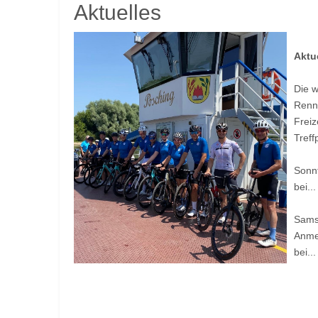
Aktuelles
Aktu
Die w
Rennr
Freiz
Treff
Sonnt
bei.
Samst
Anme
bei..